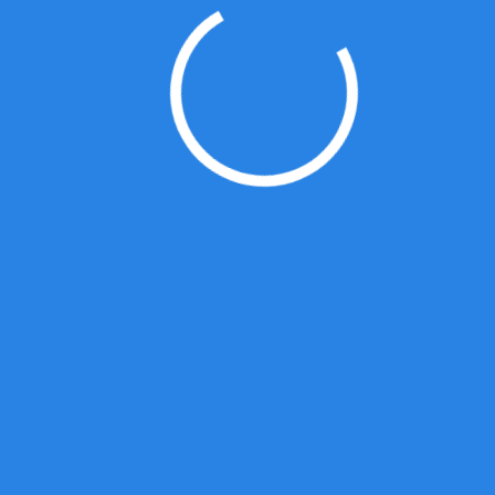
CCDI悉地
(苏州)
由中国展览馆协会组织的2019年度展览工程企业暨展览场馆工
程部门资质等级评定工作结束，经评审委员会初评、复评、资
料现场审核等层层评审把关。开元官方版网站登录入口的综合
实力及在文化展览领域的业绩得到了评审专家的一致认可.
我们的服务
咨询
设计