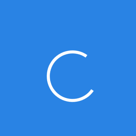
1、全日制本科学历，景观、园林、环艺、
艺术设计等相关专业，艺术类院校优先。
2、具有3年左右工作经验；
3、熟练掌握CAD、SU、PS及后期表现如
D5或lumion等设计软件；掌握3d、
Rhino、AI、参数化设计更佳；
4、具有良好的空间及造型建模能力，擅长
效果图渲染及后期表现；具备造型创作及
表现能力特长的优先；
5、具备相关专业知识，对景观相关材料、
工艺、植物等有一定了解。良好的审美，
乐于学习，行动力强。