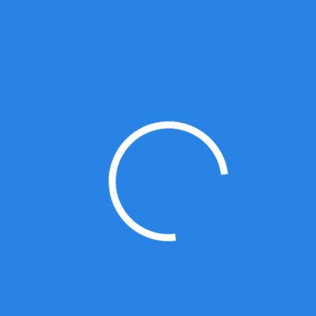
路与市政项目的路线、路基路面、交通工
程的设计工作。
1、本科及以上学历,道路工程、公路工程、
交通工程及相关专业；
2、有大型项目设计经历者优先考虑；
3、具有项目工作经验，熟悉施工图设计、
项目管理和有关的设计规范及要求；
4、熟悉公路、市政设计行业，掌握设计工
作流程，具备本专业的基本理论知识，了
解相关专业知识；熟练运用Office、Auto
CAD及相关专业程序；
5、能适应出差，细心严谨，能吃苦耐劳，
具有团队精神及沟通协调能力。