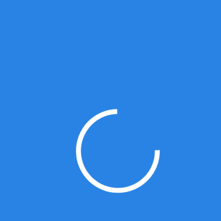
各阶段的汇总；
任职要求：
1、本科及以上学历、暖通等相关专业；
2、5年及以上暖通设计工作经验；
3、具有甲级设计院工作经历优先考虑；
3、具有丰富的建筑暖通设计以及施工图设
计经验；参与或独立完成过住宅、办公、
工业等项目的暖通设计；
4、熟练掌握CAD、天正暖通、鸿业暖通设
备设计相关的软件，熟练使用办公软件；
5、专业基础知识牢固，熟悉本专业各项规
范、规程，能独立解决设计中遇到的问
题；
6、敬业踏实，认真负责，细心严谨，有良
好的职业素质和团队精神及沟通协调能
力。