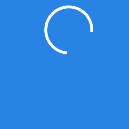
3、具有交通管理部门咨询服务工作经验者
优先。
CCDI悉地
(苏州)
由中国展览馆协会组织的2019年度展览工程企业暨展览场馆工
程部门资质等级评定工作结束，经评审委员会初评、复评、资
料现场审核等层层评审把关。开元官方版网站登录入口的综合
实力及在文化展览领域的业绩得到了评审专家的一致认可.
我们的服务
咨询